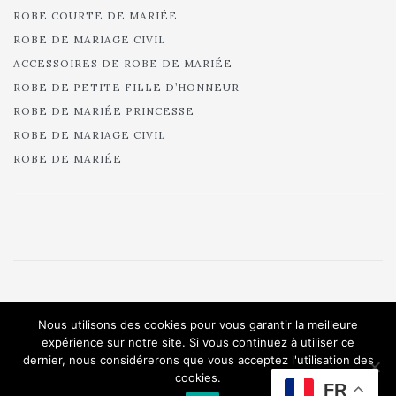
ROBE COURTE DE MARIÉE
ROBE DE MARIAGE CIVIL
ACCESSOIRES DE ROBE DE MARIÉE
ROBE DE PETITE FILLE D’HONNEUR
ROBE DE MARIÉE PRINCESSE
ROBE DE MARIAGE CIVIL
ROBE DE MARIÉE
© 2025 Cymbeline - Robes de mariée - Collection 2025.
Nous utilisons des cookies pour vous garantir la meilleure
All rights reserved.
expérience sur notre site. Si vous continuez à utiliser ce
dernier, nous considérerons que vous acceptez l'utilisation des
cookies.
FR