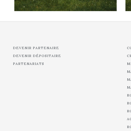
DEVENIR PARTENAIRE
C
DEVENIR DÉPOSITAIRE
C
PARTENARIATS
M
M
M
M
R
R
R
A
R