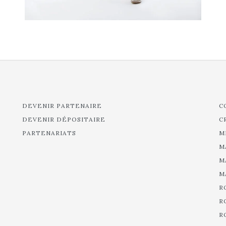
DEVENIR PARTENAIRE
C
DEVENIR DÉPOSITAIRE
C
PARTENARIATS
M
M
M
M
R
R
R