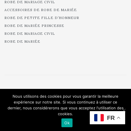
ROBE DE MARIAGE CIVIL
ACCESSOIRES DE ROBE DE MARIÉE
ROBE DE PETITE FILLE D’HONNEUR
ROBE DE MARIÉE PRINCESSE
ROBE DE MARIAGE CIVIL
ROBE DE MARIÉE
© 2025 Cymbeline - Robes de mariée - Collection 2025.
Nous utilisons des cookies pour vous garantir la meilleure
All rights reserved.
expérience sur notre site. Si vous continuez à utiliser ce
dernier, nous considérerons que vous acceptez l'utilisation des
cookies.
FR
Ok