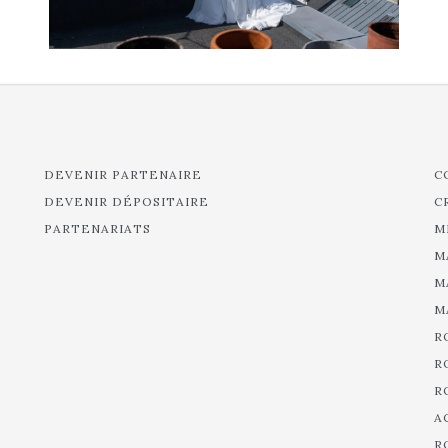
DEVENIR PARTENAIRE
C
DEVENIR DÉPOSITAIRE
C
PARTENARIATS
M
M
M
M
R
R
R
A
R