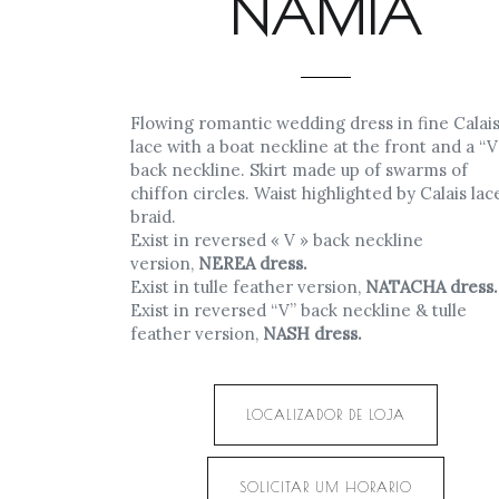
NAMIA
Flowing romantic wedding dress in fine Calai
lace with a boat neckline at the front and a “V
back neckline. Skirt made up of swarms of
chiffon circles. Waist highlighted by Calais lac
braid.
Exist in reversed « V » back neckline
version,
NEREA dress.
Exist in tulle feather version,
NATACHA dress.
Exist in reversed “V” back neckline & tulle
feather version,
NASH dress.
LOCALIZADOR DE LOJA
SOLICITAR UM HORARIO