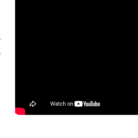
s
”
e