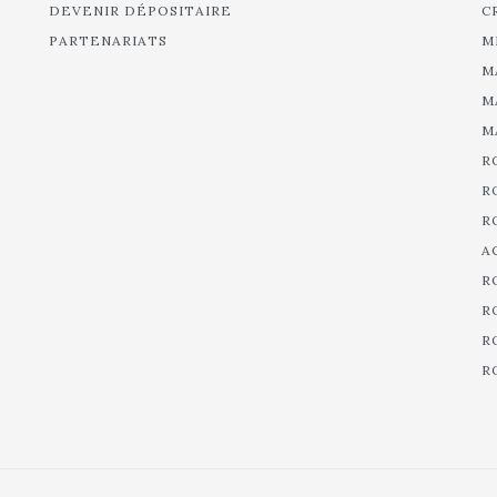
DEVENIR DÉPOSITAIRE
C
PARTENARIATS
M
M
M
M
R
R
R
A
R
R
R
R