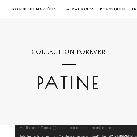
ROBES DE MARIÉE
LA MAISON
BOUTIQUES
I
COLLECTION FOREVER
PATINE
Lecteur
Media error: Format(s) not supported or source(s) not found
vidéo
Télécharger le fichier: https://cymbeline.com/wp-content/uploads/2021/06/PATIN