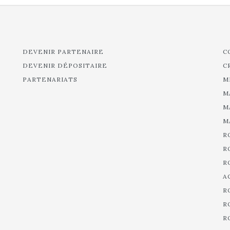
DEVENIR PARTENAIRE
C
DEVENIR DÉPOSITAIRE
C
PARTENARIATS
M
M
M
M
R
R
R
A
R
R
R