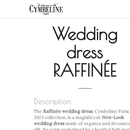
Wedding
dress
RAFFINÉE
Description
The
Raffinée wedding dress
, Cymbeline Paris
2023 collection, is a magnificent
New-Look
wedding dress
made of organza and devoure
silk. Its waist underlined by a buckled belt ma