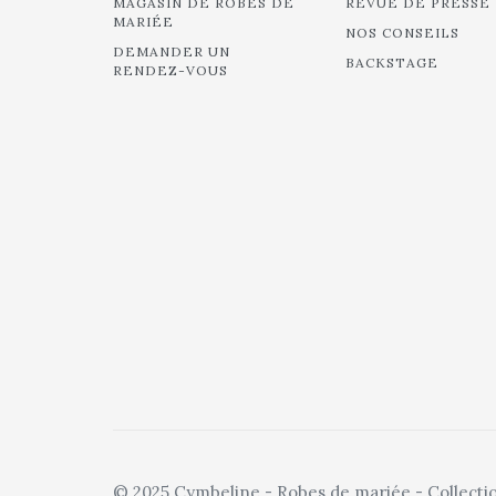
MAGASIN DE ROBES DE
REVUE DE PRESSE
MARIÉE
NOS CONSEILS
DEMANDER UN
BACKSTAGE
RENDEZ-VOUS
© 2025 Cymbeline - Robes de mariée - Collecti