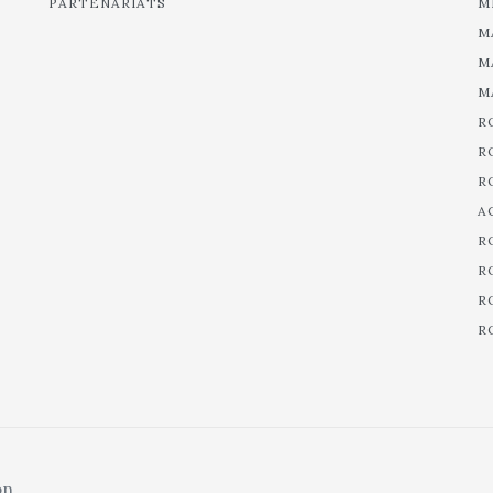
PARTENARIATS
M
M
M
M
R
R
R
A
R
R
R
R
on