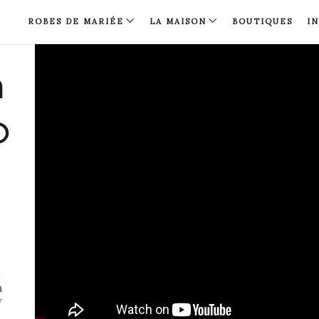
ROBES DE MARIÉE
LA MAISON
BOUTIQUES
I
n
p
n
n
V