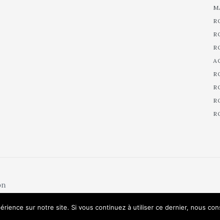
M
R
R
R
A
R
R
R
R
on
érience sur notre site. Si vous continuez à utiliser ce dernier, nous co