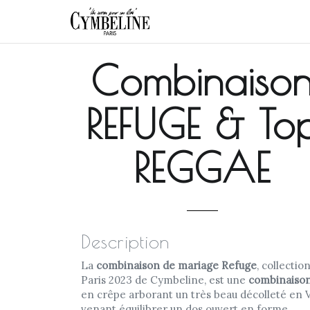
Combinaiso
REFUGE & To
REGGAE
Description
La
combinaison de mariage Refuge
, collectio
Paris 2023 de Cymbeline, est une
combinaiso
en crêpe arborant un très beau décolleté en 
venant équilibrer un dos ouvert en forme