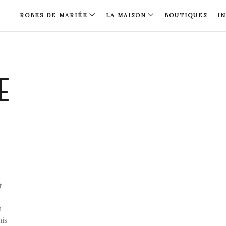
ROBES DE MARIÉE
LA MAISON
BOUTIQUES
I
E
t
n
his