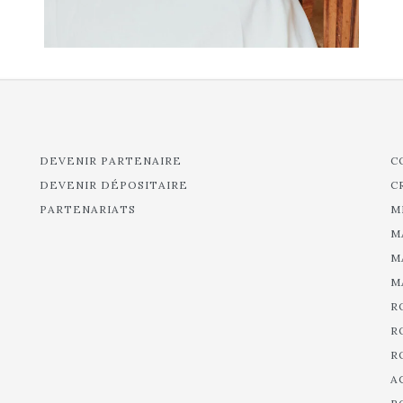
DEVENIR PARTENAIRE
C
DEVENIR DÉPOSITAIRE
C
PARTENARIATS
M
M
M
M
R
R
R
A