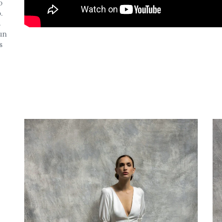
o
.
s
un
s