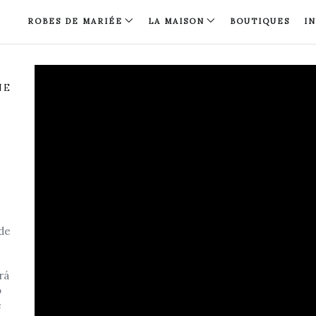
ROBES DE MARIÉE
LA MAISON
BOUTIQUES
I
NE
 de
rá
o
e