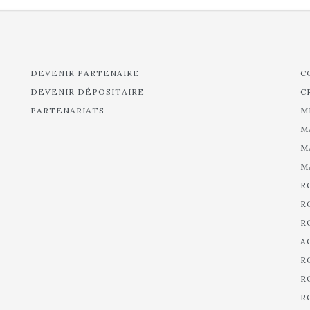
DEVENIR PARTENAIRE
C
DEVENIR DÉPOSITAIRE
C
PARTENARIATS
M
M
M
M
R
R
R
A
R
R
R