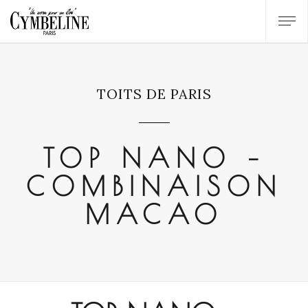
TOITS DE PARIS
TOP NANO –
COMBINAISON
MACAO