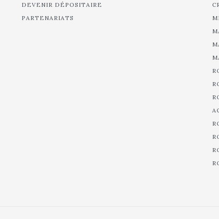
DEVENIR DÉPOSITAIRE
C
PARTENARIATS
M
M
M
M
R
R
R
A
R
R
R
R