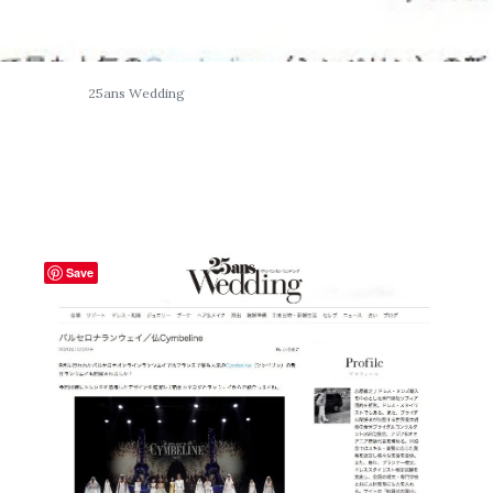
25ans Wedding
Save