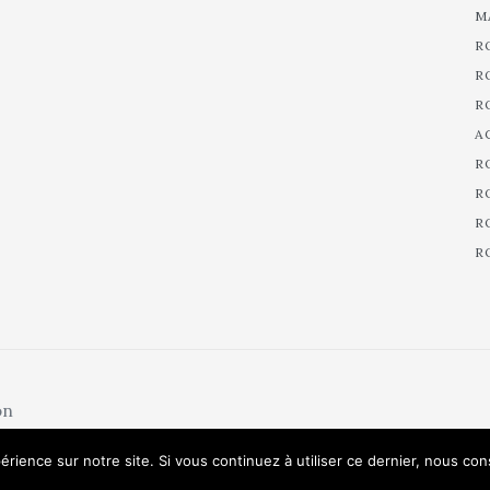
M
R
R
R
A
R
R
R
R
on
érience sur notre site. Si vous continuez à utiliser ce dernier, nous co