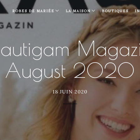
ROBES DE MARIÉE
LA MAISON
BOUTIQUES
I
rautigam Magazi
August 2020
18 JUIN 2020