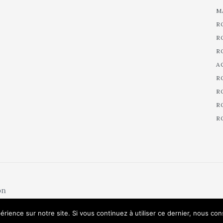
M
R
R
R
A
R
R
R
R
on
érience sur notre site. Si vous continuez à utiliser ce dernier, nous co