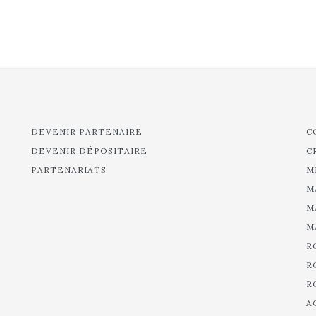
DEVENIR PARTENAIRE
C
DEVENIR DÉPOSITAIRE
C
PARTENARIATS
M
M
M
M
R
R
R
A