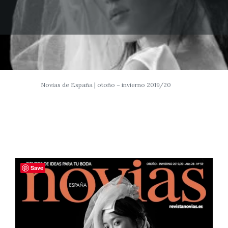
Novias de España | otoño – invierno 2019/20
Save