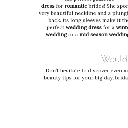
dress
for
romantic
brides! She spor
very beautiful neckline and a plung
back. Its long sleeves make it th
perfect
wedding dress
for a
wint
wedding
or a
mid season weddin
Would 
Don’t hesitate to discover even 
beauty tips for your big day, bri