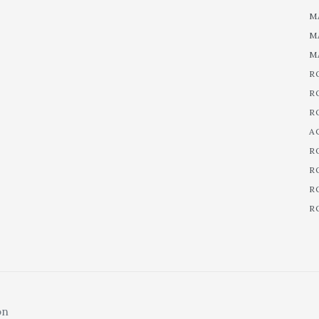
M
M
M
R
R
R
A
R
R
R
R
on