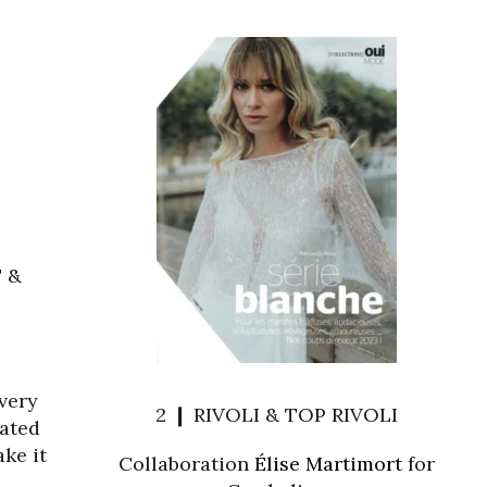
 &
 very
2 ❙ RIVOLI & TOP RIVOLI
eated
ke it
Collaboration
Élise Martimort
for