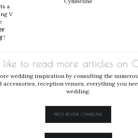
Cymbeline
ts a
ing V
e
er
g
!
like to read more articles on
more wedding inspiration by consulting the numerou
dal accessories, reception venues, everything you ne
wedding.
PRESS REVIEW CYMBELINE