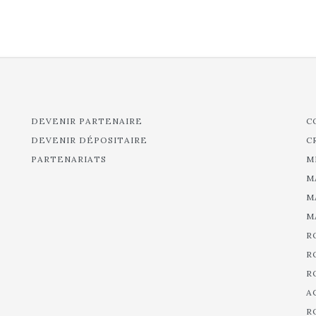
DEVENIR PARTENAIRE
C
DEVENIR DÉPOSITAIRE
C
PARTENARIATS
M
M
M
M
R
R
R
A
R