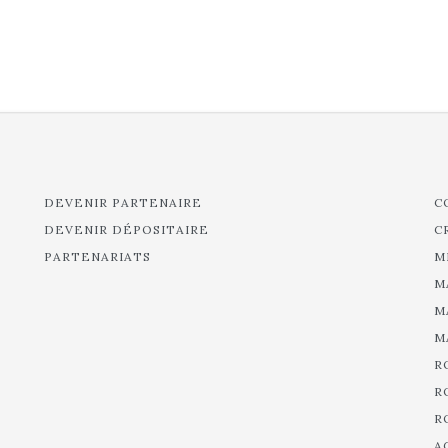
DEVENIR PARTENAIRE
C
DEVENIR DÉPOSITAIRE
C
PARTENARIATS
M
M
M
M
R
R
R
A