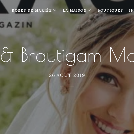
ROBES DE MARIÉE
LA MAISON
BOUTIQUES
I
 & Brautigam M
26 AOÛT 2019