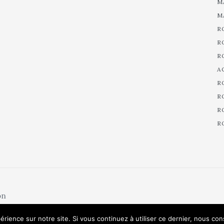
M
M
R
R
R
A
R
R
R
R
on
érience sur notre site. Si vous continuez à utiliser ce dernier, nous co