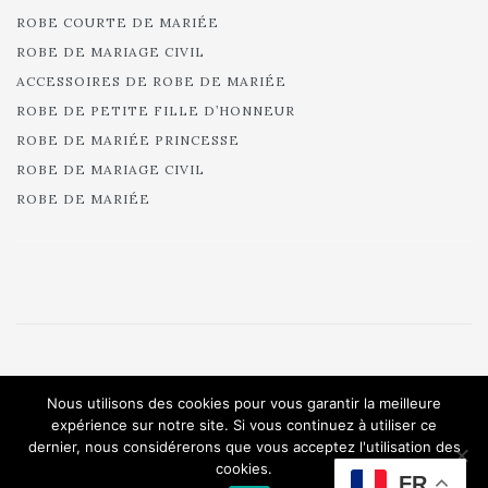
ROBE COURTE DE MARIÉE
ROBE DE MARIAGE CIVIL
ACCESSOIRES DE ROBE DE MARIÉE
ROBE DE PETITE FILLE D’HONNEUR
ROBE DE MARIÉE PRINCESSE
ROBE DE MARIAGE CIVIL
ROBE DE MARIÉE
© 2025 Cymbeline - Robes de mariée - Collection 2025.
Nous utilisons des cookies pour vous garantir la meilleure
All rights reserved.
expérience sur notre site. Si vous continuez à utiliser ce
dernier, nous considérerons que vous acceptez l'utilisation des
cookies.
FR