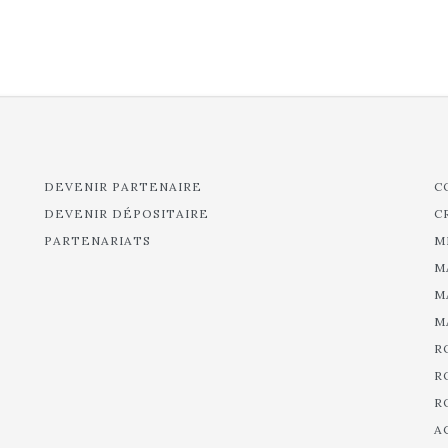
DEVENIR PARTENAIRE
C
DEVENIR DÉPOSITAIRE
C
PARTENARIATS
M
M
M
M
R
R
R
A