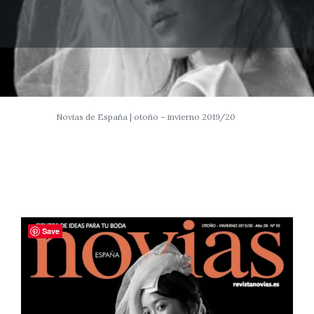
Novias de España | otoño – invierno 2019/20
Save