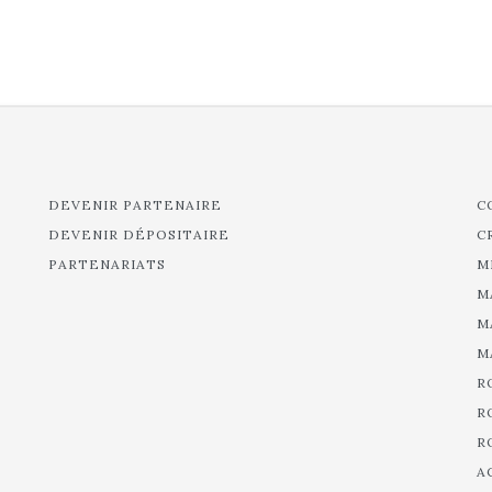
DEVENIR PARTENAIRE
C
DEVENIR DÉPOSITAIRE
C
PARTENARIATS
M
M
M
M
R
R
R
A