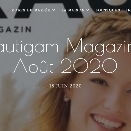
ROBES DE MARIÉE
LA MAISON
BOUTIQUES
I
autigam Magazine
Août 2020
18 JUIN 2020