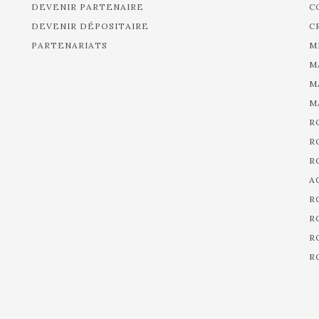
DEVENIR PARTENAIRE
C
DEVENIR DÉPOSITAIRE
C
PARTENARIATS
M
M
M
M
R
R
R
A
R
R
R
R