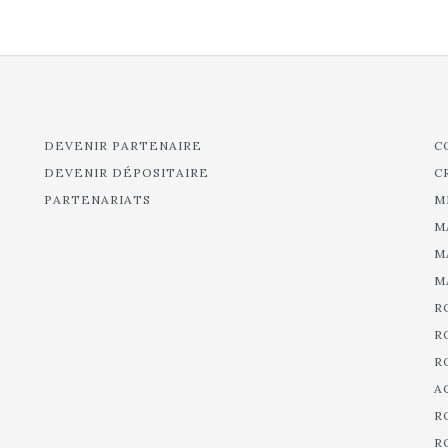
DEVENIR PARTENAIRE
C
DEVENIR DÉPOSITAIRE
C
PARTENARIATS
M
M
M
M
R
R
R
A
R
R