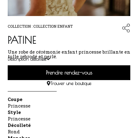
COLLECTION :
COLLECTION ENFANT
PATINE
Une robe de cérémonie enfant princesse brillante en
tulle rebrodé et perlé.
Description détaillée
Prendre rendez-vous
Trouver une boutique
Coupe
Princesse
Style
Princesse
Décolleté
Rond