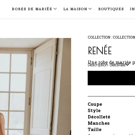
ROBES DE MARIÉE
LA MAISON
BOUTIQUES
I
COLLECTION :
COLLECTIO
RENÉE
Une robe de mariée p
Description détaillée
Coupe
Style
Décolleté
Manches
Taille