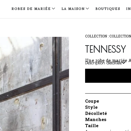
ROBES DE MARIÉE
LA MAISON
BOUTIQUES
I
COLLECTION :
COLLECTIO
TENNESSY
Une robe de mariée 
Description détaillée
Coupe
Style
Décolleté
Manches
Taille