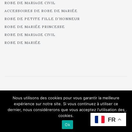
ROBE DE MARIAGE CIVIL
ACCESSOIRES DE ROBE DE MARIÉE
ROBE DE PETITE FILLE D’HONNEUR
ROBE DE MARIÉE PRINCESSE
ROBE DE MARIAGE CIVIL
ROBE DE MARIÉE
© 2025 Cymbeline - Robes de mariée - Collection 2025.
Nous utilisons des cookies pour vous garantir la meilleure
All rights reserved.
expérience sur notre site. Si vous continuez à utiliser ce
dernier, nous considérerons que vous acceptez l'utilisation des
cookies.
FR
Ok