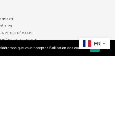
ONTACT
RÉDITS
ENTIONS LÉGALES
ARIÉES POUR UN OUI
FR
ARIÉES DE PARIS
nsidérerons que vous acceptez l'utilisation des cookies.
Ok
ARIÉES DE FRANCE
OBE DE MARIÉE À PARIS
OBE COURTE DE MARIÉE
OBE DE MARIAGE CIVIL
CCESSOIRES DE ROBE DE MARIÉE
OBE DE PETITE FILLE D’HONNEUR
OBE DE MARIÉE PRINCESSE
OBE DE MARIAGE CIVIL
OBE DE MARIÉE