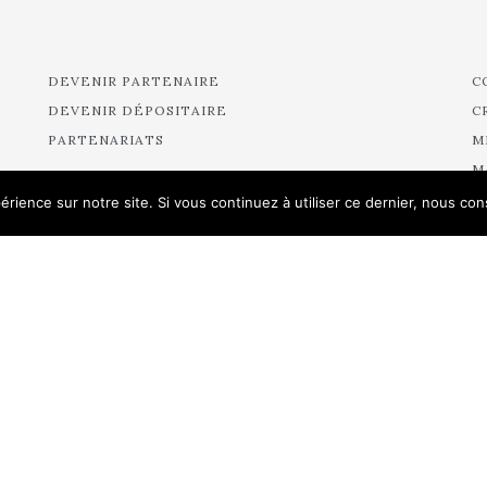
DEVENIR PARTENAIRE
C
DEVENIR DÉPOSITAIRE
C
PARTENARIATS
M
M
M
érience sur notre site. Si vous continuez à utiliser ce dernier, nous co
M
R
R
R
A
R
R
R
R