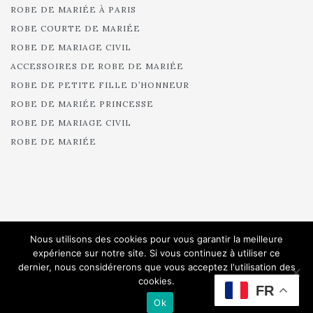
ROBE DE MARIAGE CIVIL
ACCESSOIRES DE ROBE DE MARIÉE
ROBE DE PETITE FILLE D’HONNEUR
ROBE DE MARIÉE PRINCESSE
ROBE DE MARIAGE CIVIL
ROBE DE MARIÉE
© 2025 Cymbeline - Robes de mariée - Collection 2025.
Nous utilisons des cookies pour vous garantir la meilleure
All rights reserved.
expérience sur notre site. Si vous continuez à utiliser ce
dernier, nous considérerons que vous acceptez l'utilisation des
cookies.
FR
Ok