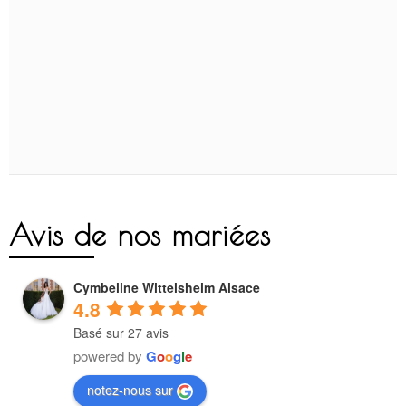
Avis de nos mariées
Cymbeline Wittelsheim Alsace
4.8
Basé sur 27 avis
powered by
G
o
o
g
l
e
notez-nous sur