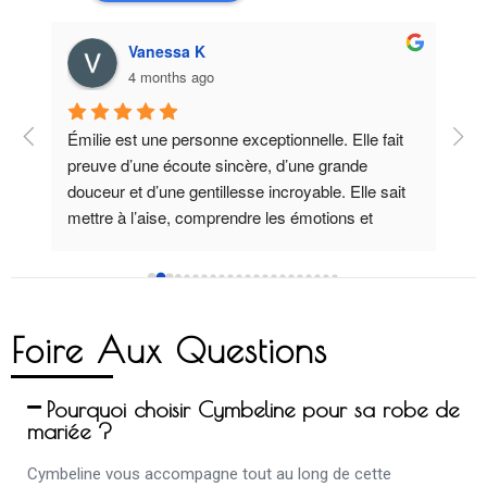
Vanessa K
4 months ago
Émilie est une personne exceptionnelle. Elle fait 
Tha
preuve d’une écoute sincère, d’une grande 
kind
s 
douceur et d’une gentillesse incroyable. Elle sait 
She
mettre à l’aise, comprendre les émotions et 
spe
 
accompagner avec beaucoup de bienveillance 
dans ce moment si important. C’est un vrai 
bonheur d’être conseillée par elle.
Foire Aux Questions
Pourquoi choisir Cymbeline pour sa robe de
mariée ?
Cymbeline vous accompagne tout au long de cette