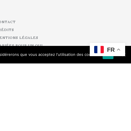
ONTACT
RÉDITS
ENTIONS LÉGALES
ARIÉES POUR UN OUI
FR
ARIÉES DE PARIS
nsidérerons que vous acceptez l'utilisation des cookies.
Ok
ARIÉES DE FRANCE
OBE DE MARIÉE À PARIS
OBE COURTE DE MARIÉE
OBE DE MARIAGE CIVIL
CCESSOIRES DE ROBE DE MARIÉE
OBE DE PETITE FILLE D’HONNEUR
OBE DE MARIÉE PRINCESSE
OBE DE MARIAGE CIVIL
OBE DE MARIÉE