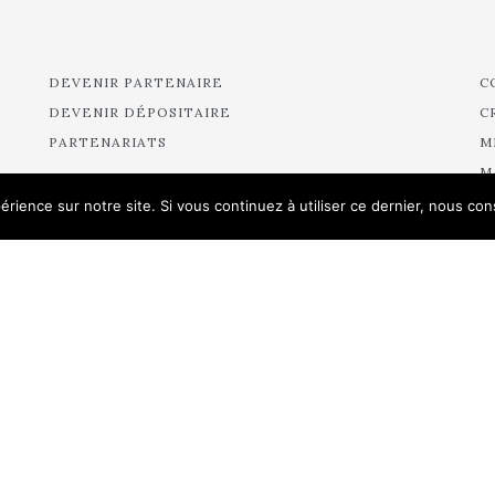
DEVENIR PARTENAIRE
C
DEVENIR DÉPOSITAIRE
C
PARTENARIATS
M
M
M
érience sur notre site. Si vous continuez à utiliser ce dernier, nous co
M
R
R
R
A
R
R
R
R