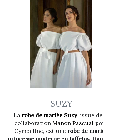
SUZY
La
robe de mariée Suzy
, issue de la
collaboration
Manon Pascual
pour
Cymbeline, est une
robe de mariée
princesse moderne en taffetas diamant
.