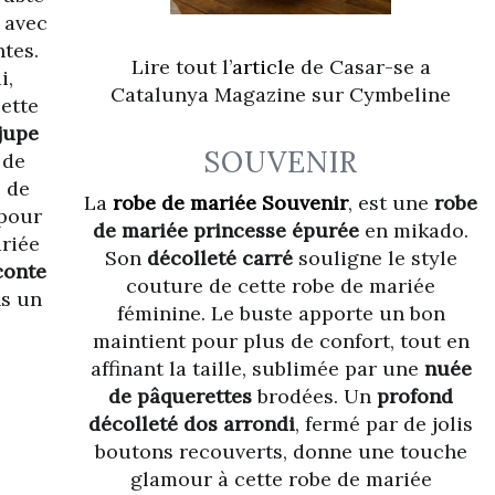
, avec
tes.
Lire tout l’
article
de Casar-se a
i,
Catalunya Magazine sur Cymbeline
ette
jupe
SOUVENIR
 de
 de
La
robe de mariée Souvenir
, est une
robe
 pour
de mariée princesse épurée
en mikado.
riée
Son
décolleté carré
souligne le style
conte
couture de cette robe de mariée
ns un
féminine. Le buste apporte un bon
maintient pour plus de confort, tout en
affinant la taille, sublimée par une
nuée
de pâquerettes
brodées. Un
profond
décolleté dos arrondi
, fermé par de jolis
boutons recouverts, donne une touche
glamour à cette robe de mariée