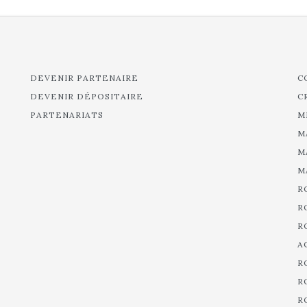
DEVENIR PARTENAIRE
C
DEVENIR DÉPOSITAIRE
C
PARTENARIATS
M
M
M
M
R
R
R
A
R
R
R