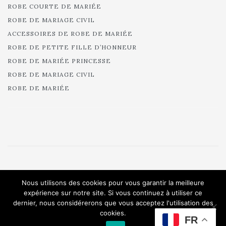
ROBE COURTE DE MARIÉE
ROBE DE MARIAGE CIVIL
ACCESSOIRES DE ROBE DE MARIÉE
ROBE DE PETITE FILLE D’HONNEUR
ROBE DE MARIÉE PRINCESSE
ROBE DE MARIAGE CIVIL
ROBE DE MARIÉE
© 2025 Cymbeline - Robes de mariée - Collection 2025.
Nous utilisons des cookies pour vous garantir la meilleure
All rights reserved.
expérience sur notre site. Si vous continuez à utiliser ce
dernier, nous considérerons que vous acceptez l'utilisation des
cookies.
FR